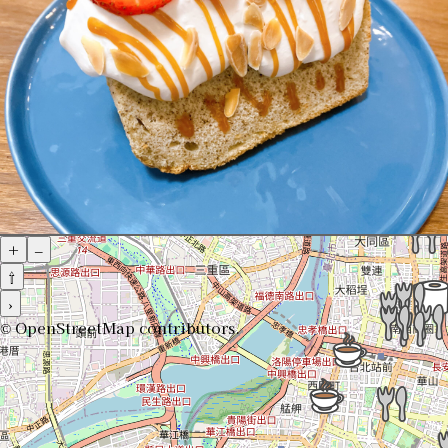
+
–
⇧
›
©
OpenStreetMap
contributors.